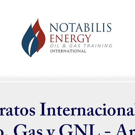
atos Internaciona
o, Gas y GNL - Arb