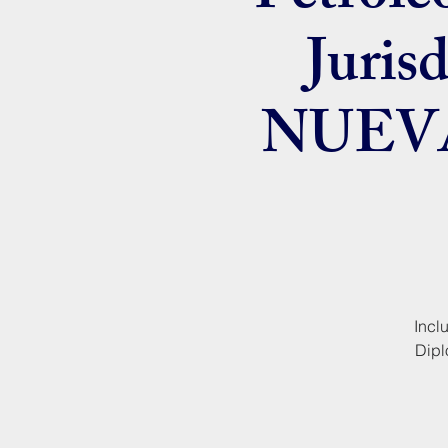
Juris
NUEV
Incl
Dipl