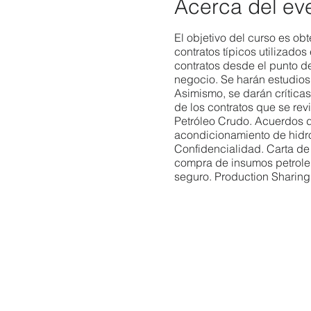
Acerca del ev
El objetivo del curso es ob
contratos típicos utilizado
contratos desde el punto d
negocio. Se harán estudios 
Asimismo, se darán críticas
de los contratos que se re
Petróleo Crudo. Acuerdos d
acondicionamiento de hidr
Confidencialidad. Carta de
compra de insumos petroler
seguro. Production Sharing
Agreement. Cesión de dere
agreements. A QUIEN VA DIR
supply chain, finanzas, mar
técnicos, y demás personas