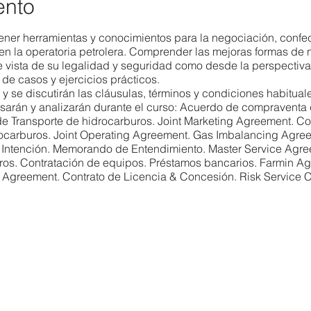
ento
tener herramientas y conocimientos para la negociación, confec
s en la operatoria petrolera. Comprender las mejoras formas de n
e vista de su legalidad y seguridad como desde la perspectiva
de casos y ejercicios prácticos.
 y se discutirán las cláusulas, términos y condiciones habitual
visarán y analizarán durante el curso: Acuerdo de compraventa
e Transporte de hidrocarburos. Joint Marketing Agreement. C
ocarburos. Joint Operating Agreement. Gas Imbalancing Agre
 Intención. Memorando de Entendimiento. Master Service Agre
os. Contratación de equipos. Préstamos bancarios. Farmin Ag
 Agreement. Contrato de Licencia & Concesión. Risk Service Co
chos. Data Trade Agreement. Fideicomiso. Intercompany Loan
IJIDO: Responsables de legales, relaciones institucionales, 
keting y comerciales, jefes de área, gerentes, abogados, conta
 relacionadas con la interacción y negociación de contratos.